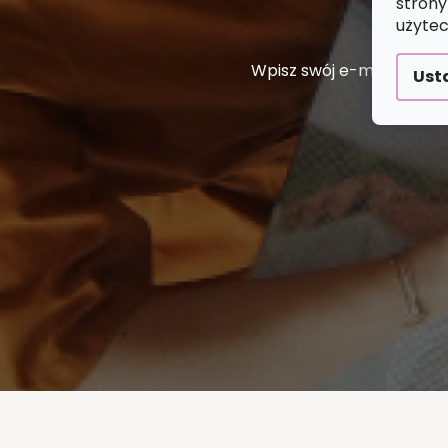
strony
użytec
Wpisz swój e-mail, a my
Ust