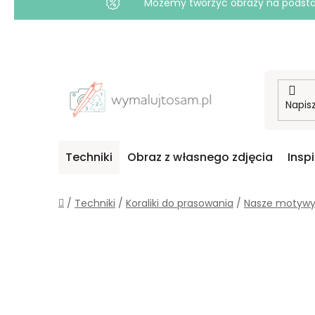
Możemy tworzyć obrazy na podstawi
Przejść
do
treści
Techniki
Obraz z własnego zdjęcia
Insp
Home
/
Techniki
/
Koraliki do prasowania
/
Nasze motyw
P
A
S