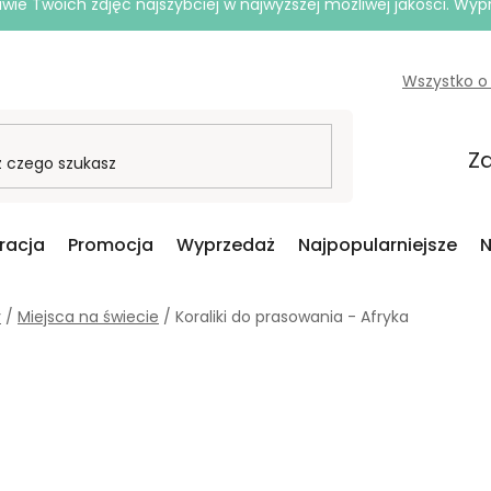
e Twoich zdjęć najszybciej w najwyższej możliwej jakości. Wy
Wszystko o
Za
iracja
Promocja
Wyprzedaż
Najpopularniejsze
N
y
/
Miejsca na świecie
/
Koraliki do prasowania - Afryka