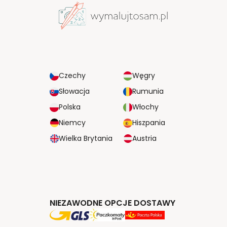
Czechy
Węgry
Słowacja
Rumunia
Polska
Włochy
Niemcy
Hiszpania
Wielka Brytania
Austria
NIEZAWODNE OPCJE DOSTAWY