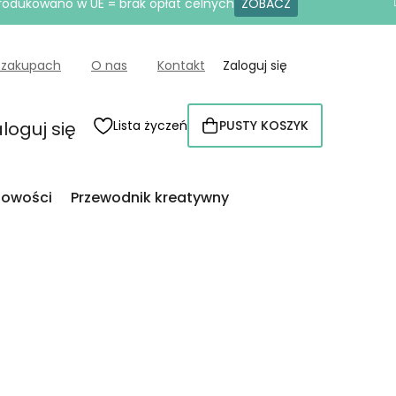
produkowano w UE = brak opłat celnych
ZOBACZ
 zakupach
O nas
Kontakt
Zaloguj się
loguj się
Lista życzeń
PUSTY KOSZYK
KOSZYK
owości
Przewodnik kreatywny