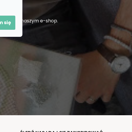
duktów na naszym e-shop.
 się