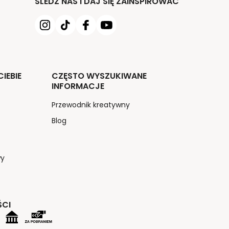
ŚLEDŹ NAS I DAJ SIĘ ZAINSPIROWAĆ
IEBIE
CZĘSTO WYSZUKIWANE
INFORMACJE
Przewodnik kreatywny
Blog
wy
ŚCI