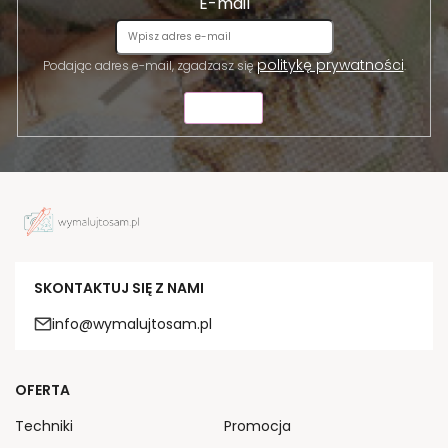
E-mail
politykę prywatności
Podając adres e-mail, zgadzasz się
.
WYŚLIJ
SKONTAKTUJ SIĘ Z NAMI
info@wymalujtosam.pl
OFERTA
Techniki
Promocja