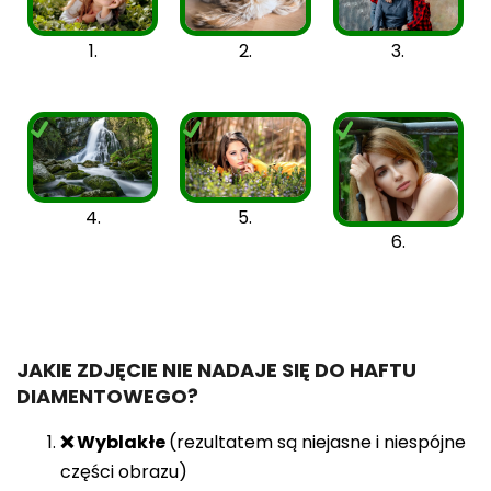
3.
1.
2.
4.
5.
6.
JAKIE ZDJĘCIE NIE NADAJE SIĘ DO HAFTU
DIAMENTOWEGO?
❌ Wyblakłe
(rezultatem są niejasne i niespójne
części obrazu)