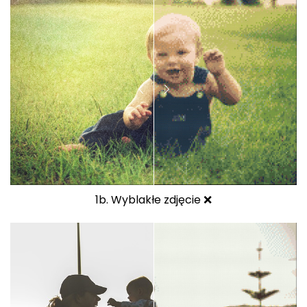
1b. Wyblakłe zdjęcie ❌