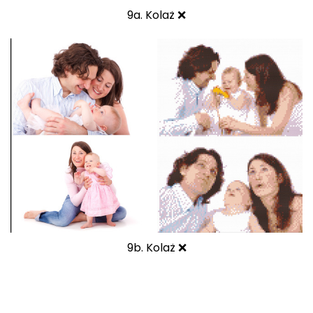
9a. Kolaż ❌
9b. Kolaż ❌
S
T
O