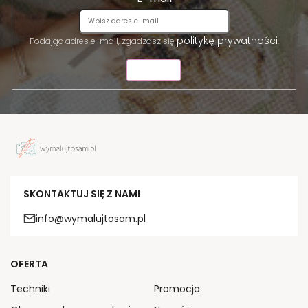
politykę prywatności
Podając adres e-mail, zgadzasz się
.
WYŚLIJ
SKONTAKTUJ SIĘ Z NAMI
info@wymalujtosam.pl
OFERTA
Techniki
Promocja