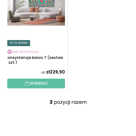
2+1 ZA DARMO
Haft diamentowy
Konsystencja koloru 7 (zestaw
3 szt.)
zł229,90
od
WYBIERAĆ
3
pozycji razem
K
o
n
S
t
T
r
O