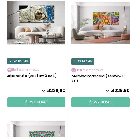
I
W
S
A
T
N
A
I
P
E
R
P
O
R
D
O
U
2+1 ZA DARMO
2+1 ZA DARMO
D
K
U
Haft diamentowy
Haft diamentowy
T
Astronauta (zestaw 3 szt.)
Kolorowa mandala (zestaw 3
K
Ó
szt.)
T
W
zł229,90
zł229,90
od
od
Ó
W
WYBIERAĆ
WYBIERAĆ