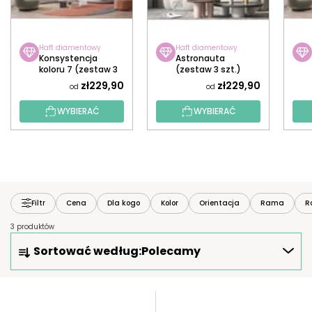
Haft diamentowy
Haft diamentowy
Konsystencja
Astronauta
koloru 7 (zestaw 3
(zestaw 3 szt.)
szt.)
zł229,90
zł229,90
od
od
WYBIERAĆ
WYBIERAĆ
Filtr
Cena
Dla kogo
Kolor
Orientacja
Rama
R
3 produktów
S
Sortować według:
Polecamy
O
R
T
L
O