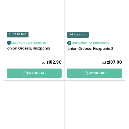
2+1 ZA DARMO
2+1 ZA DARMO
Malowanie po numerach
Malowanie po numerach
Kanion Ordesa, Hiszpania
Kanion Ordesa, Hiszpania 2
zł82,90
zł87,90
od
od
WYBIERAĆ
WYBIERAĆ