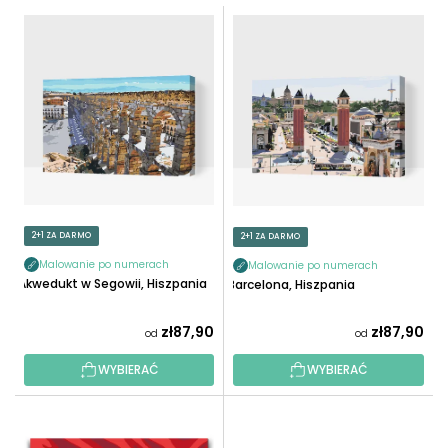
T
L
O
I
W
S
A
T
N
A
I
P
E
R
P
O
R
D
O
U
2+1 ZA DARMO
2+1 ZA DARMO
D
K
U
Malowanie po numerach
Malowanie po numerach
T
Akwedukt w Segowii, Hiszpania
Barcelona, ​​​​Hiszpania
K
Ó
T
W
zł87,90
zł87,90
od
od
Ó
W
WYBIERAĆ
WYBIERAĆ