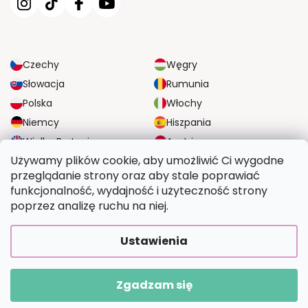
Czechy
Węgry
Słowacja
Rumunia
Polska
Włochy
Niemcy
Hiszpania
Wielka Brytania
Austria
Używamy plików cookie, aby umożliwić Ci wygodne
przeglądanie strony oraz aby stale poprawiać
NIEZAWODNE OPCJE DOSTAWY
funkcjonalność, wydajność i użyteczność strony
poprzez analizę ruchu na niej.
BEZPIECZNE OPCJE PŁATNOŚCI
Ustawienia
Zgadzam się
Copyright 2026
Wymalujtosam.pl
. Wszystkie prawa zastrzeżone.
Opracował Shoptet Premium
|
Upravilo
FV STUDIO