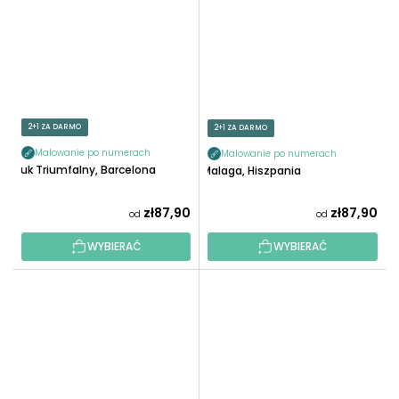
2+1 ZA DARMO
2+1 ZA DARMO
Malowanie po numerach
Malowanie po numerach
Łuk Triumfalny, Barcelona
Malaga, Hiszpania
zł87,90
zł87,90
od
od
WYBIERAĆ
WYBIERAĆ