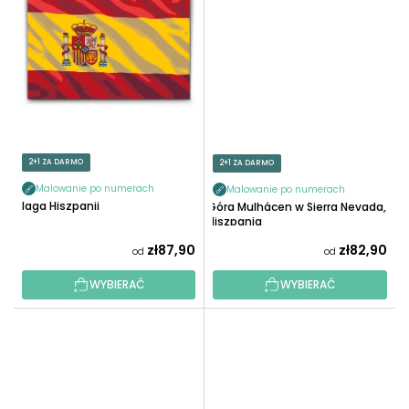
2+1 ZA DARMO
2+1 ZA DARMO
Malowanie po numerach
Malowanie po numerach
Flaga Hiszpanii
Góra Mulhácen w Sierra Nevada,
Hiszpania
zł87,90
zł82,90
od
od
WYBIERAĆ
WYBIERAĆ