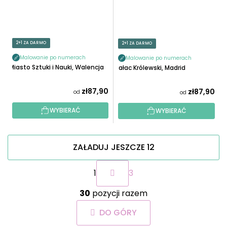
2+1 ZA DARMO
2+1 ZA DARMO
Malowanie po numerach
Malowanie po numerach
Miasto Sztuki i Nauki, Walencja
Pałac Królewski, Madrid
zł87,90
zł87,90
od
od
WYBIERAĆ
WYBIERAĆ
ZAŁADUJ JESZCZE 12
P
1
3
a
g
K
i
30
pozycji razem
o
n
n
a
DO GÓRY
t
c