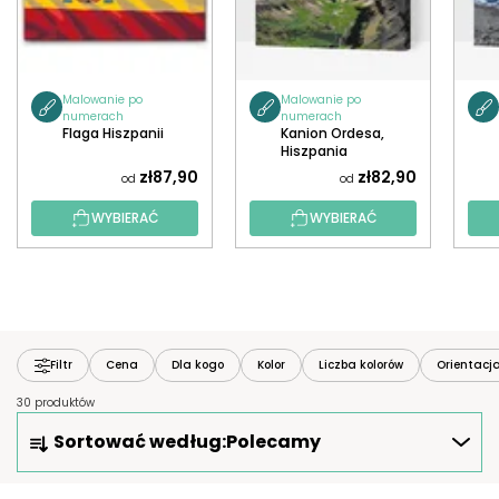
Malowanie po
Malowanie po
numerach
numerach
Flaga Hiszpanii
Kanion Ordesa,
Hiszpania
zł87,90
zł82,90
od
od
WYBIERAĆ
WYBIERAĆ
Filtr
Cena
Dla kogo
Kolor
Liczba kolorów
Orientacj
30 produktów
S
Sortować według:
Polecamy
O
R