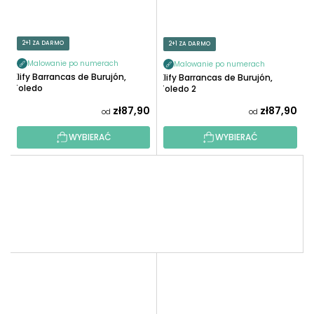
2+1 ZA DARMO
2+1 ZA DARMO
Malowanie po numerach
Malowanie po numerach
Klify Barrancas de Burujón,
Klify Barrancas de Burujón,
Toledo
Toledo 2
zł87,90
zł87,90
od
od
WYBIERAĆ
WYBIERAĆ