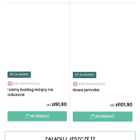
2+1 ZA DARMO
2+1 ZA DARMO
Haft diamentowy
Haft diamentowy
Czarny buldog leżący na
Głowa jamnika
poduszce
zł91,90
zł101,90
od
od
WYBIERAĆ
WYBIERAĆ
ZAŁADUJ JESZCZE 12