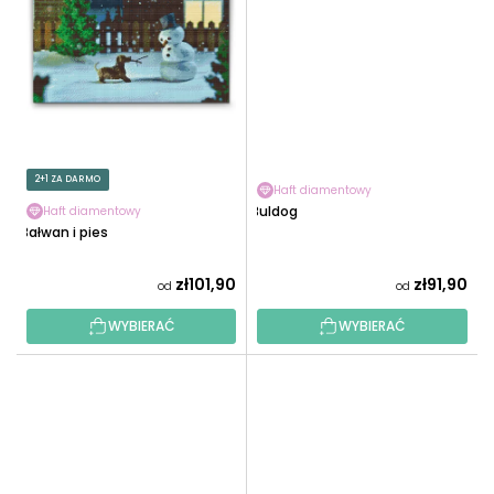
2+1 ZA DARMO
Haft diamentowy
Buldog
Haft diamentowy
Bałwan i pies
zł101,90
zł91,90
od
od
WYBIERAĆ
WYBIERAĆ