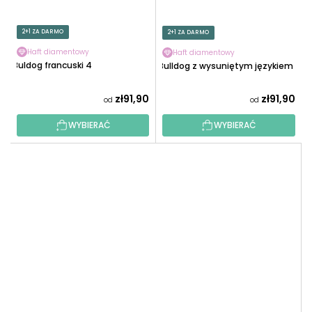
2+1 ZA DARMO
2+1 ZA DARMO
Haft diamentowy
Haft diamentowy
Buldog francuski 4
Bulldog z wysuniętym językiem
zł91,90
zł91,90
od
od
WYBIERAĆ
WYBIERAĆ