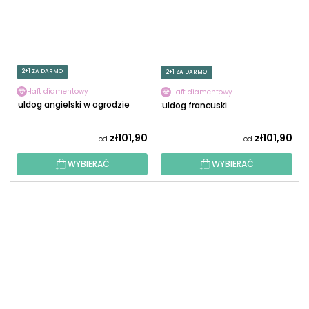
2+1 ZA DARMO
2+1 ZA DARMO
Haft diamentowy
Haft diamentowy
Buldog angielski w ogrodzie
Buldog francuski
zł101,90
zł101,90
od
od
WYBIERAĆ
WYBIERAĆ