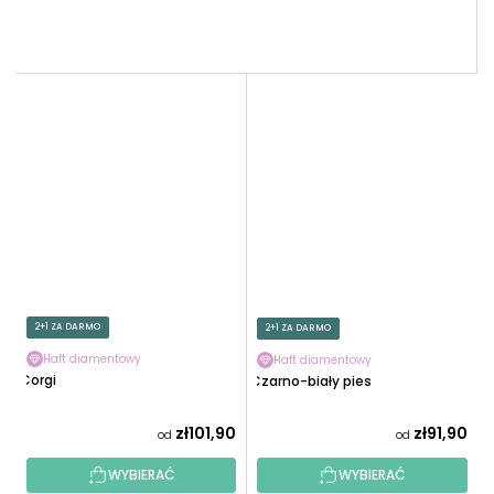
2+1 ZA DARMO
2+1 ZA DARMO
Haft diamentowy
Haft diamentowy
Corgi
Czarno-biały pies
zł101,90
zł91,90
od
od
WYBIERAĆ
WYBIERAĆ