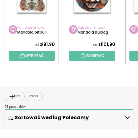
Haft diamentowy
Haft diamentowy
Mandala pitbull
Mandala buldog
zł91,90
zł101,90
od
od
WYBIERAĆ
WYBIERAĆ
Filtr
Cena
74 produktów
S
Sortować według:
Polecamy
O
R
T