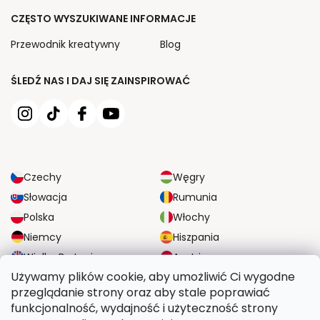
CZĘSTO WYSZUKIWANE INFORMACJE
Przewodnik kreatywny
Blog
ŚLEDŹ NAS I DAJ SIĘ ZAINSPIROWAĆ
Czechy
Węgry
Słowacja
Rumunia
Polska
Włochy
Niemcy
Hiszpania
Wielka Brytania
Austria
Używamy plików cookie, aby umożliwić Ci wygodne
przeglądanie strony oraz aby stale poprawiać
NIEZAWODNE OPCJE DOSTAWY
funkcjonalność, wydajność i użyteczność strony