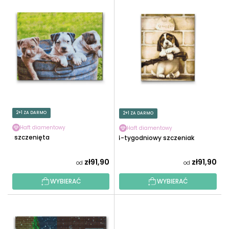
L
O
I
W
S
A
T
N
A
I
P
E
R
P
O
R
D
O
U
2+1 ZA DARMO
2+1 ZA DARMO
D
K
U
Haft diamentowy
Haft diamentowy
T
3 szczenięta
4-tygodniowy szczeniak
K
Ó
T
W
zł91,90
zł91,90
od
od
Ó
W
WYBIERAĆ
WYBIERAĆ