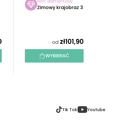
Haft diamentowy
Zimowy krajobraz 3
0
zł101,90
od
WYBIERAĆ
Tik Tok
Youtube