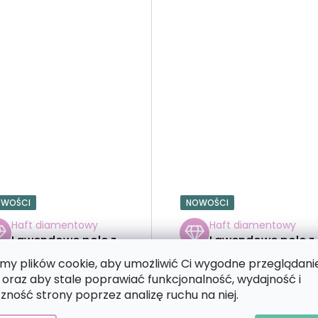
OWOŚCI
NOWOŚCI
Haft diamentowy
Haft diamentowy
Lawendowe pole z
Lawendowe pole z
domem
motylem
y plików cookie, aby umożliwić Ci wygodne przeglądani
 oraz aby stale poprawiać funkcjonalność, wydajność i
zność strony poprzez analizę ruchu na niej.