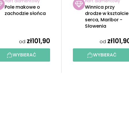
Haft diamentowy
Haft diamentowy
Pole makowe o
Winnica przy
zachodzie słońca
drodze w kształcie
serca, Maribor -
Słowenia
zł101,90
zł101,9
od
od
WYBIERAĆ
WYBIERAĆ
K
o
n
t
r
o
l
k