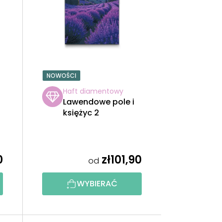
W
A
N
I
NOWOŚCI
E
Haft diamentowy
Lawendowe pole i
P
księżyc 2
R
O
0
zł101,90
od
D
WYBIERAĆ
U
K