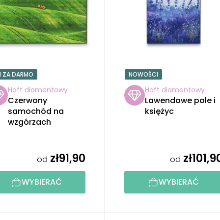
1 ZA DARMO
NOWOŚCI
Haft diamentowy
Haft diamentowy
Czerwony
Lawendowe pole i
samochód na
księżyc
wzgórzach
zł91,90
zł101,9
od
od
WYBIERAĆ
WYBIERAĆ