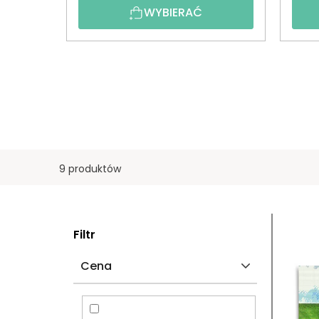
WYBIERAĆ
9 produktów
P
L
Filtr
A
I
Cena
S
S