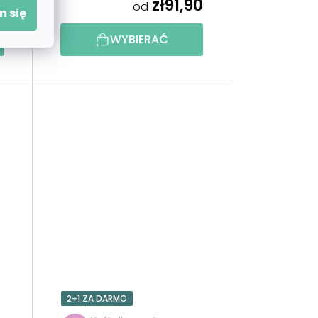
0
zł91,90
od
 się
WYBIERAĆ
2+1 ZA DARMO