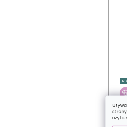
N
Używam
strony
użytec