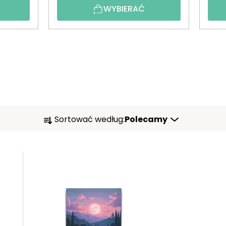
WYBIERAĆ
S
Sortować według:
Polecamy
O
R
T
O