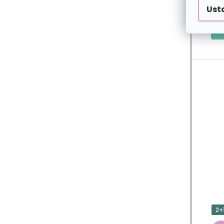
Ust
2+