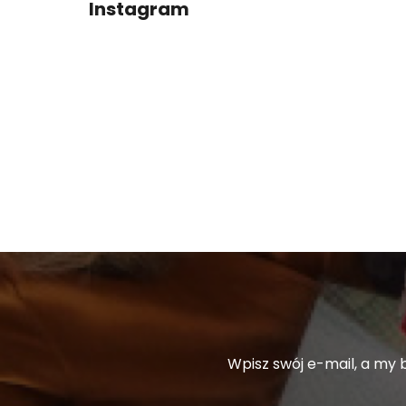
Instagram
P
K
A
Wpisz swój e-mail, a my