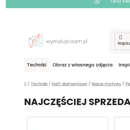
Teraz RAB
Przejść
do
treści
Techniki
Obraz z własnego zdjęcia
Insp
Home
/
Techniki
/
Haft diamentowy
/
Nasze motywy
/
Pe
NAJCZĘŚCIEJ SPRZE