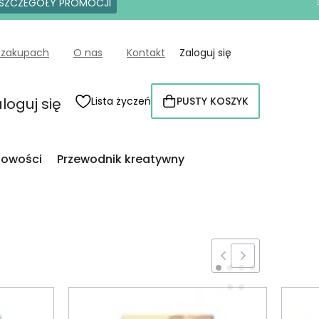
SZCZEGÓŁY PROMOCJI
 zakupach
O nas
Kontakt
Zaloguj się
loguj się
Lista życzeń
PUSTY KOSZYK
KOSZYK
owości
Przewodnik kreatywny