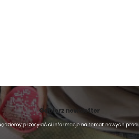
i
l
i
s
t
y
Odbierz newsletter
 będziemy przesyłać ci informacje na temat nowych pro