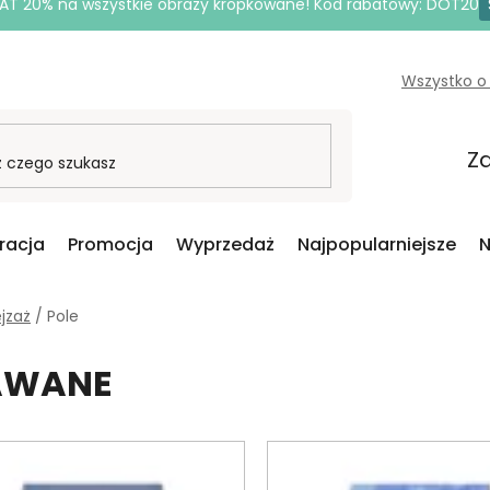
AT 20% na wszystkie obrazy kropkowane! Kod rabatowy: DOT20
Wszystko o
Za
iracja
Promocja
Wyprzedaż
Najpopularniejsze
N
jzaż
/
Pole
DAWANE