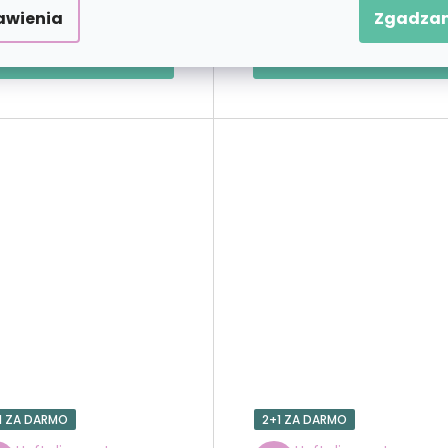
zł101,90
zł101,9
od
od
awienia
Zgadzam
WYBIERAĆ
WYBIERAĆ
1 ZA DARMO
2+1 ZA DARMO