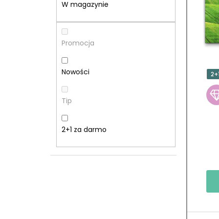
E
T
W magazynie
K
A
B
P
Promocja
O
R
Nowości
2+
C
O
Tip
Z
D
N
U
2+1 za darmo
Y
K
T
Ó
W