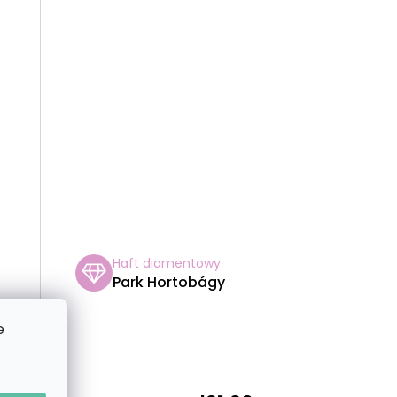
T
Ó
W
Haft diamentowy
Park Hortobágy
e