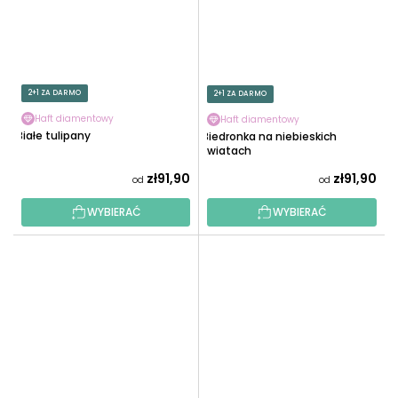
2+1 ZA DARMO
2+1 ZA DARMO
Haft diamentowy
Haft diamentowy
Białe tulipany
Biedronka na niebieskich
kwiatach
zł91,90
zł91,90
od
od
WYBIERAĆ
WYBIERAĆ