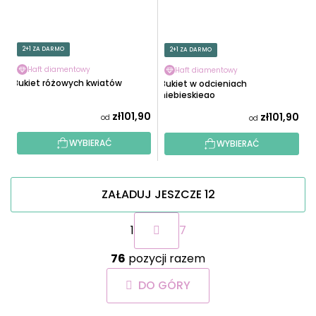
2+1 ZA DARMO
2+1 ZA DARMO
Haft diamentowy
Haft diamentowy
Bukiet różowych kwiatów
Bukiet w odcieniach
niebieskiego
zł101,90
zł101,90
od
od
WYBIERAĆ
WYBIERAĆ
ZAŁADUJ JESZCZE 12
P
1
7
a
g
K
i
76
pozycji razem
o
n
n
a
DO GÓRY
t
c
r
j