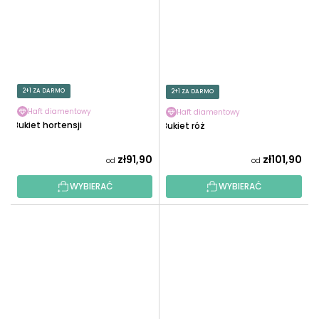
2+1 ZA DARMO
2+1 ZA DARMO
Haft diamentowy
Haft diamentowy
Bukiet hortensji
Bukiet róż
zł91,90
zł101,90
od
od
WYBIERAĆ
WYBIERAĆ