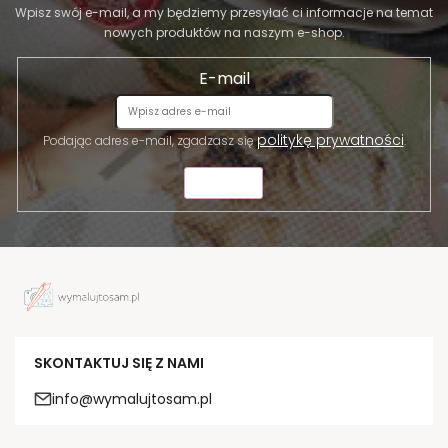
Wpisz swój e-mail, a my będziemy przesyłać ci informacje na temat
nowych produktów na naszym e-shop.
E-mail
politykę prywatności
Podając adres e-mail, zgadzasz się
.
WYŚLIJ
SKONTAKTUJ SIĘ Z NAMI
info@wymalujtosam.pl