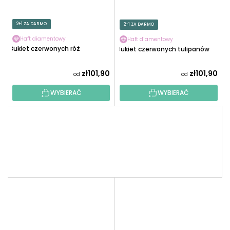
2+1 ZA DARMO
2+1 ZA DARMO
Haft diamentowy
Haft diamentowy
Bukiet czerwonych róż
Bukiet czerwonych tulipanów
zł101,90
zł101,90
od
od
WYBIERAĆ
WYBIERAĆ