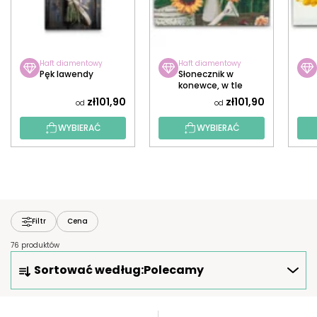
Haft diamentowy
Haft diamentowy
Pęk lawendy
Słonecznik w
konewce, w tle
kwiaty
zł101,90
zł101,90
od
od
WYBIERAĆ
WYBIERAĆ
Filtr
Cena
76 produktów
S
Sortować według:
Polecamy
O
R
T