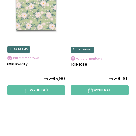
2+1 ZA DARMO
2+1 ZA DARMO
Haft diamentowy
Haft diamentowy
Białe kwiaty
Białe róże
zł85,90
zł91,90
od
od
WYBIERAĆ
WYBIERAĆ