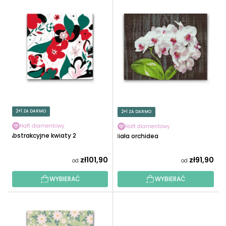
L
O
I
W
S
A
T
N
A
I
P
E
R
P
O
R
D
O
U
2+1 ZA DARMO
2+1 ZA DARMO
D
K
U
Haft diamentowy
Haft diamentowy
T
Abstrakcyjne kwiaty 2
Biała orchidea
K
Ó
T
W
zł101,90
zł91,90
od
od
Ó
W
WYBIERAĆ
WYBIERAĆ