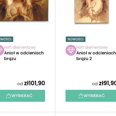
OWOŚCI
NOWOŚCI
Haft diamentowy
Haft diamentowy
Anioł w odcieniach
Anioł w odcieniac
brązu
brązu 2
zł101,90
zł91,9
od
od
WYBIERAĆ
WYBIERAĆ