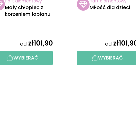
Haft diamentowy
Haft diamentowy
Mały chłopiec z
Miłość dla dzieci
korzeniem łopianu
zł101,90
zł101,9
od
od
WYBIERAĆ
WYBIERAĆ