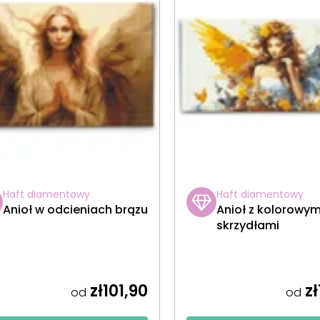
Haft diamentowy
Haft diamentowy
Anioł w odcieniach brązu
Anioł z kolorowym
skrzydłami
zł101,90
zł
od
od