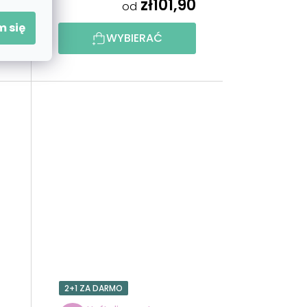
0
zł101,90
od
 się
WYBIERAĆ
2+1 ZA DARMO