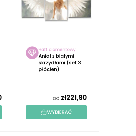
W
A
N
I
Haft diamentowy
E
Anioł z białymi
h
skrzydłami (set 3
P
płócien)
R
O
0
zł221,90
od
D
WYBIERAĆ
U
K