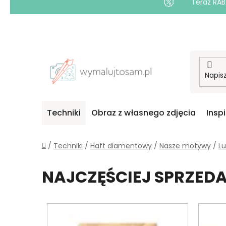
Teraz RAB
Przejść
do
treści
Techniki
Obraz z własnego zdjęcia
Insp
Home
/
Techniki
/
Haft diamentowy
/
Nasze motywy
/
Lu
NAJCZĘŚCIEJ SPRZE