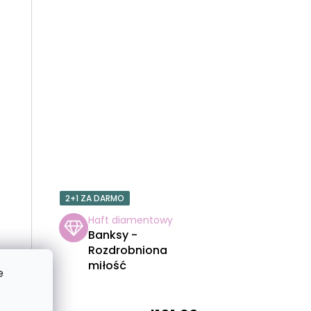
T
Ó
W
2+1 ZA DARMO
Haft diamentowy
Banksy -
Rozdrobniona
miłość
e