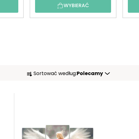
WYBIERAĆ
S
Sortować według:
Polecamy
O
R
T
O