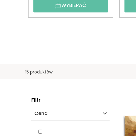
WYBIERAĆ
15 produktów
P
L
Filtr
A
I
Cena
S
S