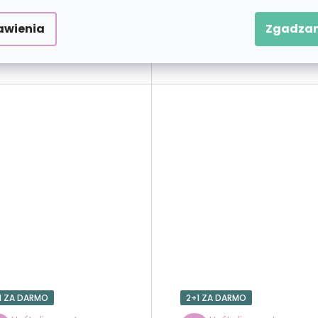
zł117,90
zł101,9
od
od
awienia
Zgadzam
WYBIERAĆ
WYBIERAĆ
1 ZA DARMO
2+1 ZA DARMO