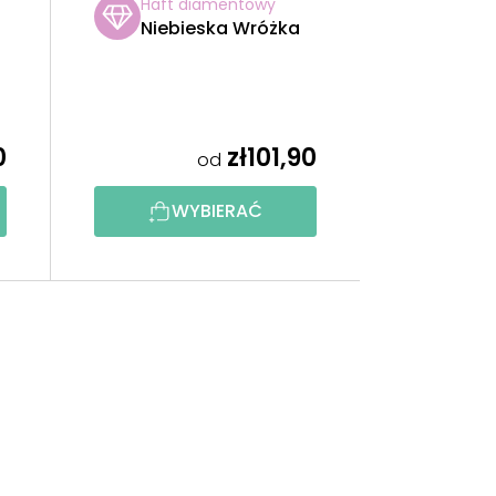
Haft diamentowy
Niebieska Wróżka
0
zł101,90
od
WYBIERAĆ