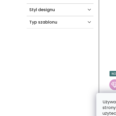
Styl designu
Typ szablonu
N
Używam
strony
użytec