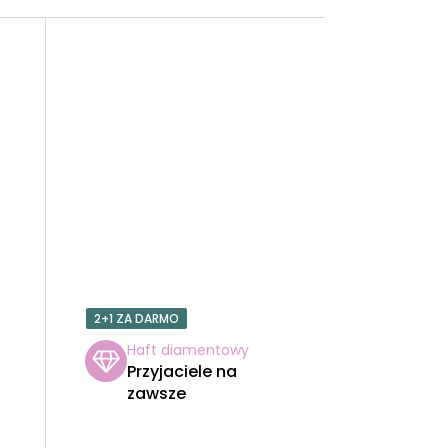
2+1 ZA DARMO
Haft diamentowy
l
Przyjaciele na
zawsze