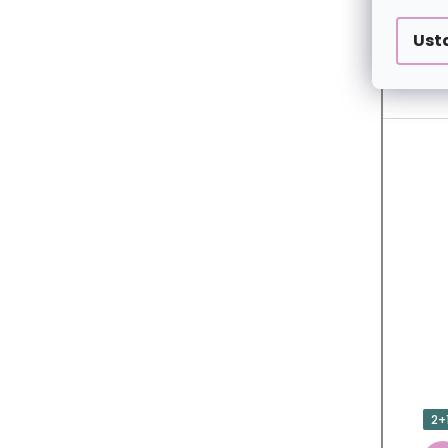
Ust
2+