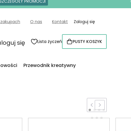
SZCZEGÓŁY PROMOCJI
 zakupach
O nas
Kontakt
Zaloguj się
loguj się
Lista życzeń
PUSTY KOSZYK
KOSZYK
owości
Przewodnik kreatywny