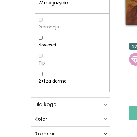
E
T
W magazynie
K
A
B
P
Promocja
O
R
Nowości
N
C
O
Tip
Z
D
N
U
2+1 za darmo
Y
K
Dla kogo
T
Ó
Kolor
W
Rozmiar