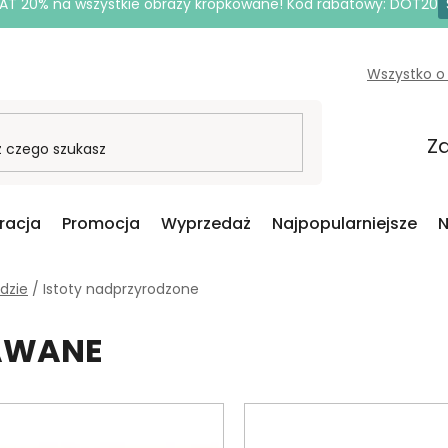
AT 20% na wszystkie obrazy kropkowane! Kod rabatowy: DOT20
Wszystko o
Za
iracja
Promocja
Wyprzedaż
Najpopularniejsze
N
dzie
/
Istoty nadprzyrodzone
DAWANE