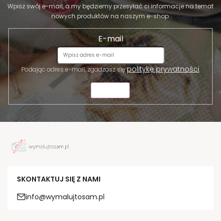
Wpisz swój e-mail, a my będziemy przesyłać ci informacje na temat
nowych produktów na naszym e-shop.
E-mail
politykę prywatności
Podając adres e-mail, zgadzasz się
.
WYŚLIJ
SKONTAKTUJ SIĘ Z NAMI
info@wymalujtosam.pl