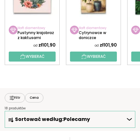
Haft diamentowy
Haft diamentowy
Pustynny krajobraz
Cytrynowce w
z kaktusami
doniczce
zł101,90
zł101,90
od
od
WYBIERAĆ
WYBIERAĆ
Filtr
Cena
18 produktów
S
Sortować według:
Polecamy
O
R
T