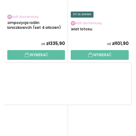
2+1 ZA DARMO
Haft diamentowy
Kompozycja roślin
Haft diamentowy
doniczkowych (set 4 płócien)
Kwiat lotosu
zł335,90
zł101,90
od
od
WYBIERAĆ
WYBIERAĆ