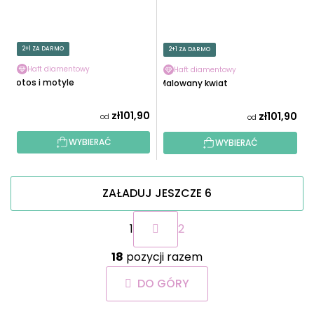
2+1 ZA DARMO
2+1 ZA DARMO
Haft diamentowy
Haft diamentowy
Lotos i motyle
Malowany kwiat
zł101,90
zł101,90
od
od
WYBIERAĆ
WYBIERAĆ
ZAŁADUJ JESZCZE 6
P
1
2
a
g
K
i
18
pozycji razem
o
n
n
a
DO GÓRY
t
c
r
j