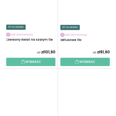
2+1 ZA DARMO
2+1 ZA DARMO
Haft diamentowy
Haft diamentowy
Czerwony kwiat na szarym tle
Kaktusowe tło
zł101,90
zł91,90
od
od
WYBIERAĆ
WYBIERAĆ