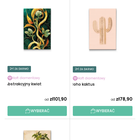
L
O
I
W
S
A
T
N
A
I
P
E
R
P
O
R
D
O
U
2+1 ZA DARMO
2+1 ZA DARMO
D
K
U
Haft diamentowy
Haft diamentowy
T
Abstrakcyjny kwiat
Boho kaktus
K
Ó
T
W
zł101,90
zł78,90
od
od
Ó
W
WYBIERAĆ
WYBIERAĆ