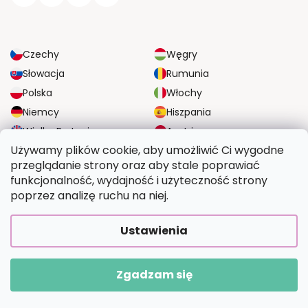
Czechy
Węgry
Słowacja
Rumunia
Polska
Włochy
Niemcy
Hiszpania
Wielka Brytania
Austria
Używamy plików cookie, aby umożliwić Ci wygodne
przeglądanie strony oraz aby stale poprawiać
NIEZAWODNE OPCJE DOSTAWY
funkcjonalność, wydajność i użyteczność strony
poprzez analizę ruchu na niej.
BEZPIECZNE OPCJE PŁATNOŚCI
Ustawienia
Zgadzam się
Copyright 2026
Wymalujtosam.pl
. Wszystkie prawa zastrzeżone.
Opracował Shoptet Premium
|
Upravilo
FV STUDIO