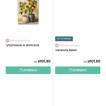
2+1 ZA DARMO
Haft diamentowy
Cytrynowce w doniczce
Haft diamentowy
Czerwony kwiat
zł101,90
zł101,90
od
od
WYBIERAĆ
WYBIERAĆ