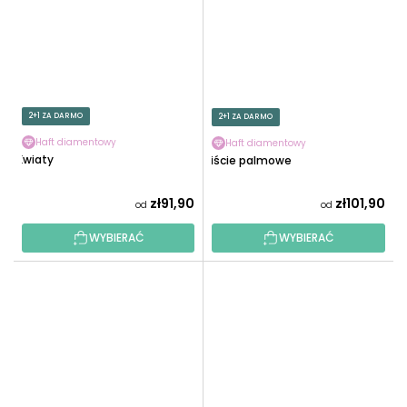
2+1 ZA DARMO
2+1 ZA DARMO
Haft diamentowy
Haft diamentowy
Kwiaty
Liście palmowe
zł91,90
zł101,90
od
od
WYBIERAĆ
WYBIERAĆ