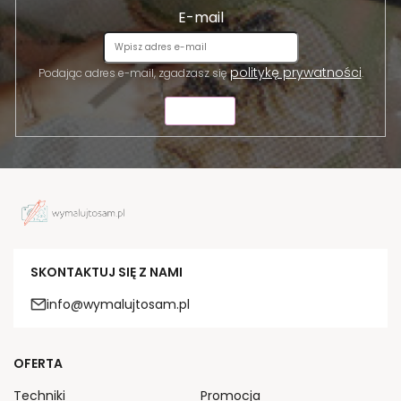
E-mail
politykę prywatności
Podając adres e-mail, zgadzasz się
.
WYŚLIJ
SKONTAKTUJ SIĘ Z NAMI
info@wymalujtosam.pl
OFERTA
Techniki
Promocja