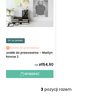
2+1 ZA DARMO
Koraliki do prasowania
Koraliki do prasowania – Marilyn
Monroe 2
zł154,90
od
WYBIERAĆ
3
pozycji razem
K
o
n
S
t
T