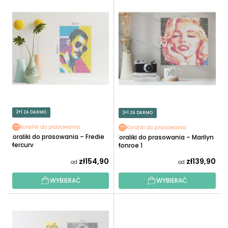
L
O
I
W
S
A
T
N
A
I
P
E
R
P
O
R
D
O
U
2+1 ZA DARMO
2+1 ZA DARMO
D
K
U
Koraliki do prasowania
Koraliki do prasowania
T
Koraliki do prasowania – Fredie
Koraliki do prasowania – Marilyn
K
Mercury
Ó
Monroe 1
T
W
zł154,90
zł139,90
od
od
Ó
W
WYBIERAĆ
WYBIERAĆ