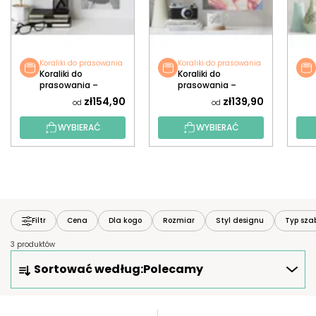
Koraliki do prasowania
Koraliki do prasowania
Koraliki do
Koraliki do
prasowania –
prasowania –
Marilyn Monroe 2
Marilyn Monroe 1
zł154,90
zł139,90
od
od
WYBIERAĆ
WYBIERAĆ
Filtr
Cena
Dla kogo
Rozmiar
Styl designu
Typ sza
3 produktów
S
Sortować według:
Polecamy
O
R
T