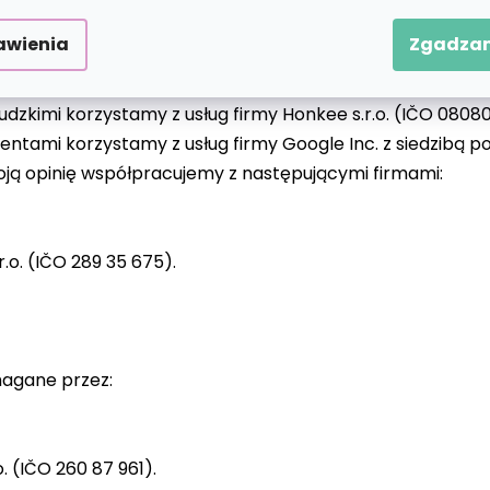
awienia
Zgadzam
dbiorcom:
dzkimi korzystamy z usług firmy Honkee s.r.o. (IČO 08080
umentami korzystamy z usług firmy Google Inc. z siedzibą
ją opinię współpracujemy z następującymi firmami:
.o. (IČO 289 35 675).
magane przez:
. (IČO 260 87 961).