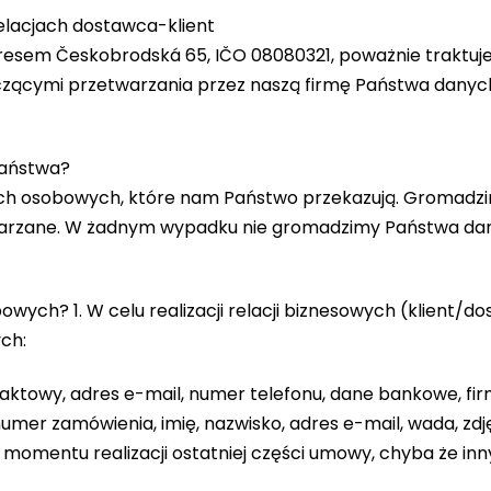
lacjach dostawca-klient
 adresem Českobrodská 65, IČO 08080321, poważnie trakt
yczącymi przetwarzania przez naszą firmę Państwa dany
Państwa?
nych osobowych, które nam Państwo przekazują. Gromadz
zetwarzane. W żadnym wypadku nie gromadzimy Państwa d
ych? 1. W celu realizacji relacji biznesowych (klient
ch:
ntaktowy, adres e-mail, numer telefonu, dane bankowe, fi
numer zamówienia, imię, nazwisko, adres e-mail, wada, zdj
momentu realizacji ostatniej części umowy, chyba że in