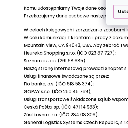
Komu udostępniamy Twoje dane osobowe?
Ust
Przekazujemy dane osobowe następującym o
W celach księgowych i zarządzania zasobami lu
W celu komunikacji z klientami i pracy z dok
Mountain View, CA 94043, USA. Aby zebrać Two
Heureka Shopping s.r.o. (IČO 023 87 727);
Seznam.cz, a.s. (261 68 685).
Naszą stronę internetową prowadzi Shoptet s.r
Usługi finansowe świadczone są przez:
Fio banka, a.s. (IČO 618 58 374);
GOPAY s.r.o. (IČO 260 46 768);
Usługi transportowe świadczone są lub wspo
Česká Pošta, sp. (IČO 471 14 983);
Zásilkovna s.r.o. (IČO 284 08 306);
General Logistics Systems Czech Republic, s.r.o