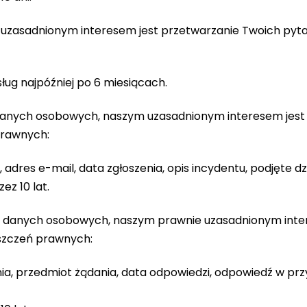
m uzasadnionym interesem jest przetwarzanie Twoich pyt
ug najpóźniej po 6 miesiącach.
eń danych osobowych, naszym uzasadnionym interesem jes
prawnych:
 adres e-mail, data zgłoszenia, opis incydentu, podjęte dzi
z 10 lat.
oną danych osobowych, naszym prawnie uzasadnionym int
szczeń prawnych:
nia, przedmiot żądania, data odpowiedzi, odpowiedź w prz