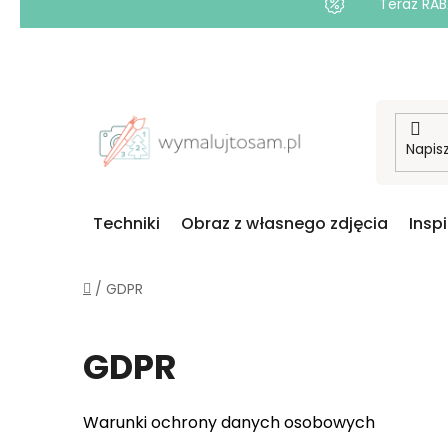
Teraz RAB
Przejść
do
treści
Techniki
Obraz z własnego zdjęcia
Insp
Home
/
GDPR
GDPR
Warunki ochrony danych osobowych