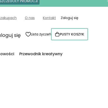
SZCZEGÓŁY PROMOCJI
 zakupach
O nas
Kontakt
Zaloguj się
loguj się
Lista życzeń
PUSTY KOSZYK
KOSZYK
owości
Przewodnik kreatywny