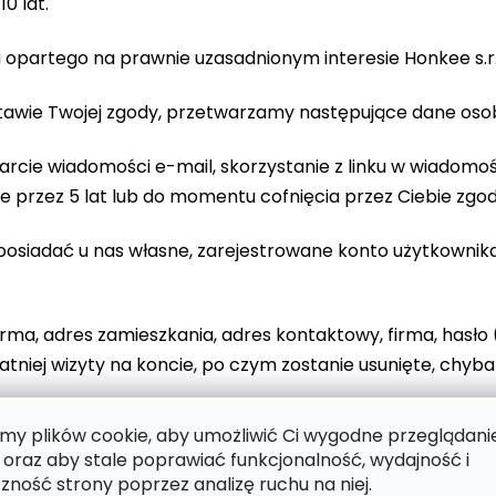
0 lat.
opartego na prawnie uzasadnionym interesie Honkee s.r
dstawie Twojej zgody, przetwarzamy następujące dane os
arcie wiadomości e-mail, skorzystanie z linku w wiadomoś
rzez 5 lat lub do momentu cofnięcia przez Ciebie zgod
 posiadać u nas własne, zarejestrowane konto użytkowni
firma, adres zamieszkania, adres kontaktowy, firma, hasło 
tniej wizyty na koncie, po czym zostanie usunięte, chyba
y plików cookie, aby umożliwić Ci wygodne przeglądani
 oraz aby stale poprawiać funkcjonalność, wydajność i
ch możesz cofnąć w stopce każdego e-maila lub u nasz
zność strony poprzez analizę ruchu na niej.