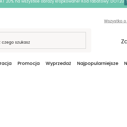
AT 20% na wszystkie obrazy kropkowane! Kod rabatowy: DOT20
Wszystko o
Za
iracja
Promocja
Wyprzedaż
Najpopularniejsze
N