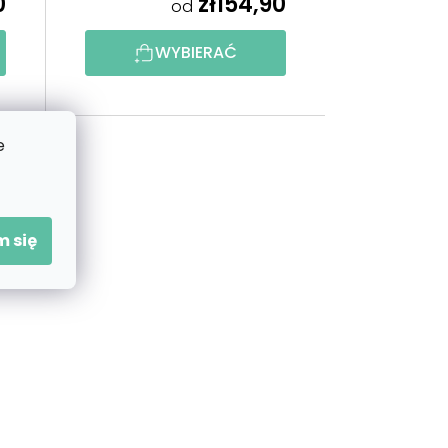
0
zł154,90
od
D
WYBIERAĆ
U
K
e
T
Ó
 się
W