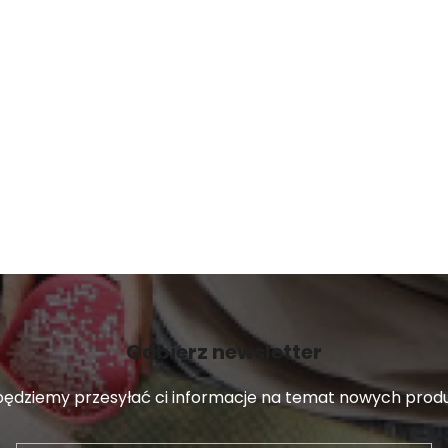
i
l
i
s
t
y
Odbierz newsletter
 będziemy przesyłać ci informacje na temat nowych pro