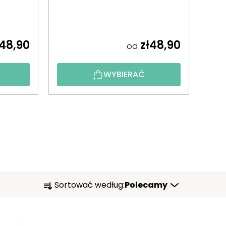
48,90
zł48,90
od
WYBIERAĆ
S
Sortować według:
Polecamy
O