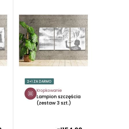
R
T
O
W
A
N
I
2+1 ZA DARMO
E
Kropkowanie
Lampion szczęścia
P
(zestaw 3 szt.)
R
O