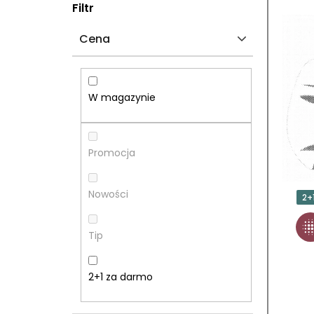
P
L
Filtr
A
I
Cena
S
S
E
T
W magazynie
K
A
B
P
Promocja
O
R
Nowości
2+
C
O
Tip
Z
D
N
U
2+1 za darmo
Y
K