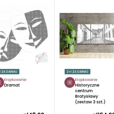
1 ZA DARMO
2+1 ZA DARMO
Kropkowanie
Kropkowanie
Dramat
Historyczne
centrum
Bratysławy
(zestaw 3 szt.)