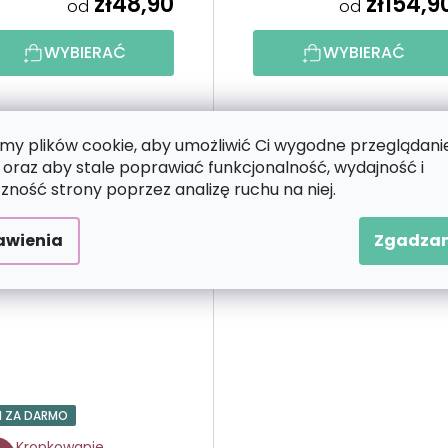
zł48,90
zł154,9
od
od
WYBIERAĆ
WYBIERAĆ
y plików cookie, aby umożliwić Ci wygodne przeglądani
 oraz aby stale poprawiać funkcjonalność, wydajność i
zność strony poprzez analizę ruchu na niej.
awienia
Zgadzam
1 ZA DARMO
Kropkowanie