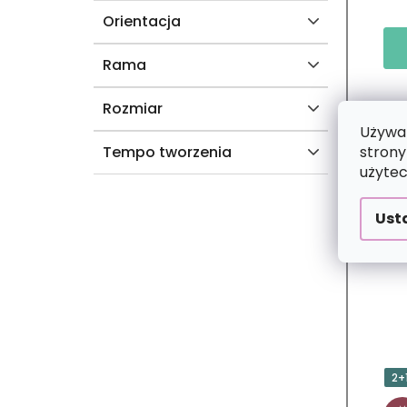
Orientacja
T
Ó
Rama
W
Rozmiar
Używam
strony
Tempo tworzenia
użytec
Ust
2+