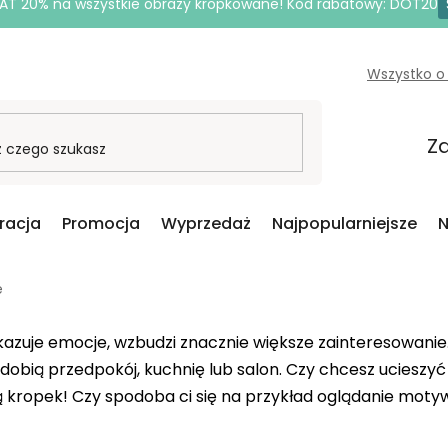
AT 20% na wszystkie obrazy kropkowane! Kod rabatowy: DOT20
Wszystko o
Za
iracja
Promocja
Wyprzedaż
Najpopularniejsze
N
e
okazuje emocje, wzbudzi znacznie większe zainteresowani
bią przedpokój, kuchnię lub salon. Czy chcesz ucieszyć 
 kropek! Czy spodoba ci się na przykład oglądanie mot