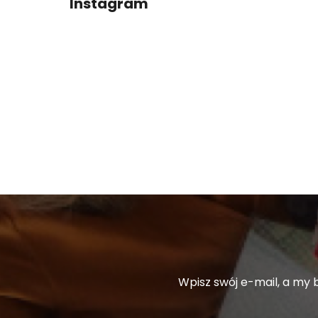
Instagram
P
K
A
Wpisz swój e-mail, a my