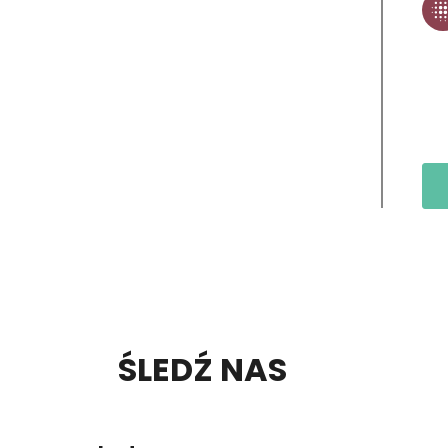
S
ŚLEDŹ NAS
T
O