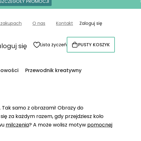
SZCZEGÓŁY PROMOCJI
 zakupach
O nas
Kontakt
Zaloguj się
loguj się
Lista życzeń
PUSTY KOSZYK
KOSZYK
owości
Przewodnik kreatywny
e. Tak samo z obrazami! Obrazy do
się za każdym razem, gdy przejdziesz koło
ywu
milczenia
? A może wolisz motyw
pomocnej