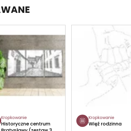
DAWANE
Kropkowanie
Kropkowanie
Historyczne centrum
Więź rodzinna
Bratysławy (zestaw 3