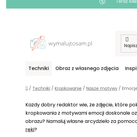
Teraz RAB
Przejść
do
treści
Techniki
Obraz z własnego zdjęcia
Insp
Home
/
Techniki
/
Kropkowanie
/
Nasze motywy
/
Emocj
Każdy dobry redaktor wie, że zdjęcie, które p
kropkowania z motywami emocji doskonale ozdo
obrazu? Namaluj własne arcydzieło za pomocą
ręki
?