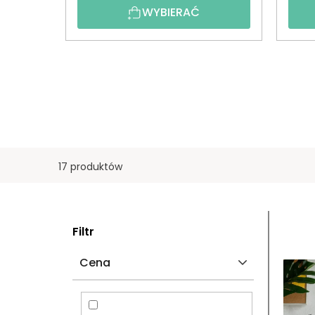
WYBIERAĆ
17 produktów
P
L
Filtr
A
I
Cena
S
S