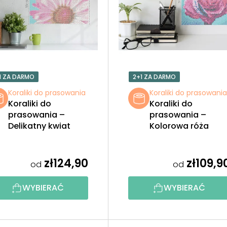
1 ZA DARMO
2+1 ZA DARMO
Koraliki do prasowania
Koraliki do prasowani
Koraliki do
Koraliki do
prasowania –
prasowania –
Delikatny kwiat
Kolorowa róża
zł124,90
zł109,9
od
od
WYBIERAĆ
WYBIERAĆ