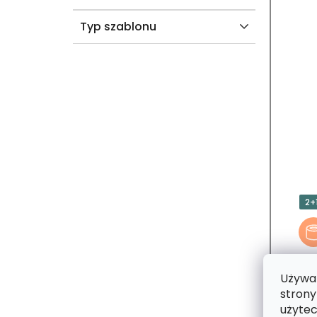
Typ szablonu
2+
Używam
strony
użytec