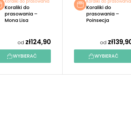
Koraliki do prasowania
Koraliki do prasowani
Koraliki do
Koraliki do
prasowania –
prasowania –
Mona Lisa
Poinsecja
zł124,90
zł139,9
od
od
WYBIERAĆ
WYBIERAĆ