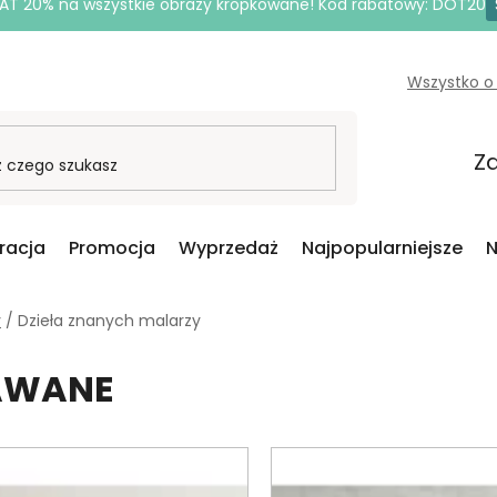
AT 20% na wszystkie obrazy kropkowane! Kod rabatowy: DOT20
Wszystko o
Za
iracja
Promocja
Wyprzedaż
Najpopularniejsze
N
y
/
Dzieła znanych malarzy
DAWANE