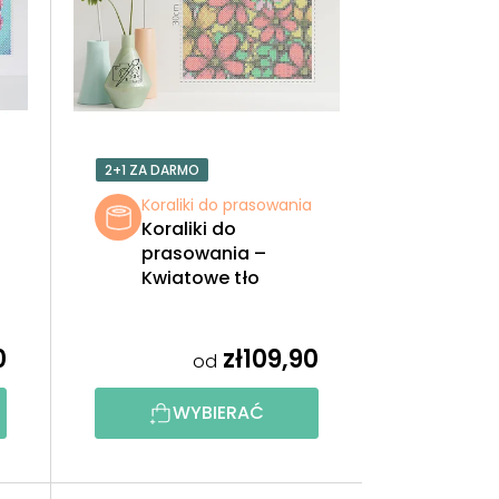
W
A
N
I
2+1 ZA DARMO
E
a
Koraliki do prasowania
Koraliki do
P
prasowania –
Kwiatowe tło
R
O
0
zł109,90
od
D
WYBIERAĆ
U
K