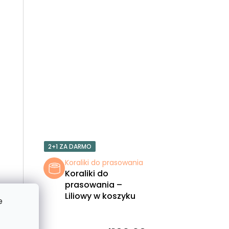
T
Ó
W
2+1 ZA DARMO
a
Koraliki do prasowania
Koraliki do
prasowania –
Liliowy w koszyku
e