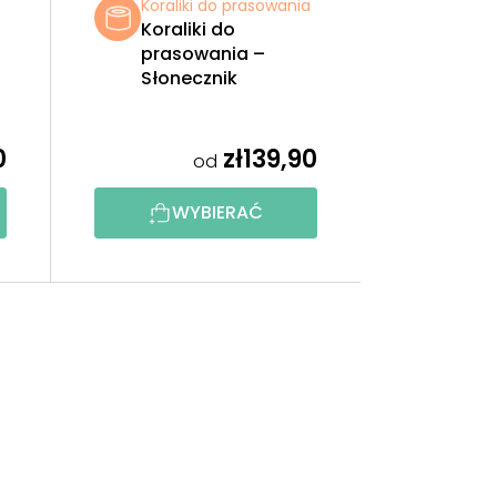
a
Koraliki do prasowania
Koraliki do
prasowania –
Słonecznik
0
zł139,90
od
WYBIERAĆ