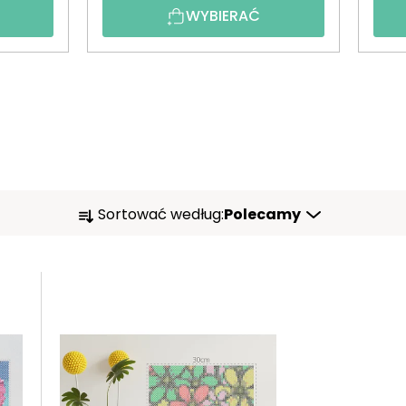
WYBIERAĆ
S
Sortować według:
Polecamy
O
R
T
O