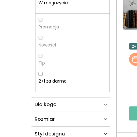
E
T
W magazynie
K
A
B
P
Promocja
O
R
Nowości
2+
C
O
Tip
Z
D
N
U
2+1 za darmo
Y
K
Dla kogo
T
Ó
Rozmiar
W
Styl designu