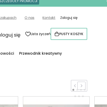
SZCZEGÓŁY PROMOCJI
 zakupach
O nas
Kontakt
Zaloguj się
loguj się
Lista życzeń
PUSTY KOSZYK
KOSZYK
owości
Przewodnik kreatywny