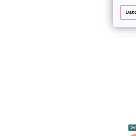
Ust
2+