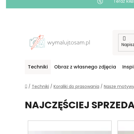
Teraz RAB
Przejść
do
treści
Techniki
Obraz z własnego zdjęcia
Insp
Home
/
Techniki
/
Koraliki do prasowania
/
Nasze motyw
NAJCZĘŚCIEJ SPRZE