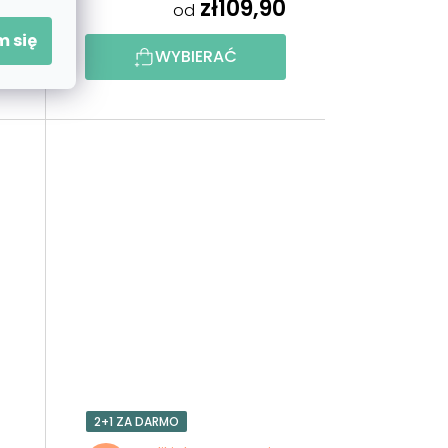
0
zł109,90
od
 się
WYBIERAĆ
2+1 ZA DARMO