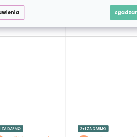
zł109,90
zł139,9
od
od
awienia
Zgadzam
WYBIERAĆ
WYBIERAĆ
1 ZA DARMO
2+1 ZA DARMO