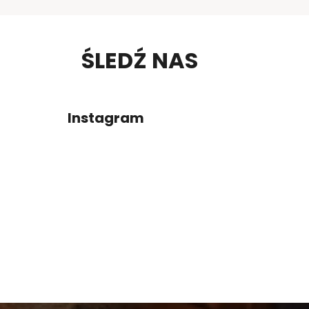
S
ŚLEDŹ NAS
T
O
Instagram
P
K
A