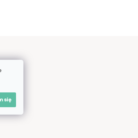
e
 się