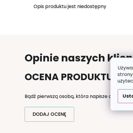
Opis produktu jest niedostępny
Opinie naszych klie
Używam
OCENA PRODUKTU
strony
użytec
Ust
Bądź pierwszą osobą, która napisze opinię do 
DODAJ OCENĘ