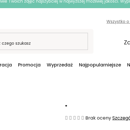
e Twoich zdjęć najszybciej w najwyższej możliwej jakości. Wy
Wszystko o
Za
iracja
Promocja
Wyprzedaż
Najpopularniejsze
N
.
Średnia
Brak oceny
Szczeg
ocena