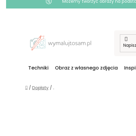
Możemy tworzyć obrazy na podstawi
Przejść
do
treści
Techniki
Obraz z własnego zdjęcia
Insp
Home
/
Dopłaty
/
.