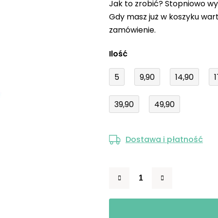
Jak to zrobić? Stopniowo wy
produktu
Gdy masz już w koszyku wart
wynosi
zamówienie.
0,0
na
Ilość
5
gwiazdek.
5
9,90
14,90
1
39,90
49,90
Dostawa i płatność