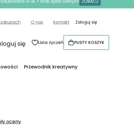
produkowano w UE = brak opłat celnych
ZOBACZ
 zakupach
O nas
Kontakt
Zaloguj się
loguj się
Lista życzeń
PUSTY KOSZYK
KOSZYK
owości
Przewodnik kreatywny
óły oceny