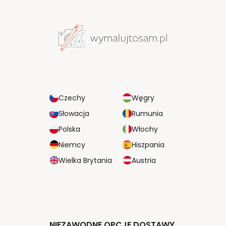
Czechy
Węgry
Słowacja
Rumunia
Polska
Włochy
Niemcy
Hiszpania
Wielka Brytania
Austria
NIEZAWODNE OPCJE DOSTAWY