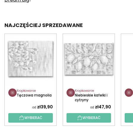
NAJCZĘŚCIEJ SPRZEDAWANE
Kropkowanie
Kropkowanie
Tęczowa magnolia
Niebieskie kafelki i
cytryny
zł39,90
zł47,90
od
od
WYBIERAĆ
WYBIERAĆ