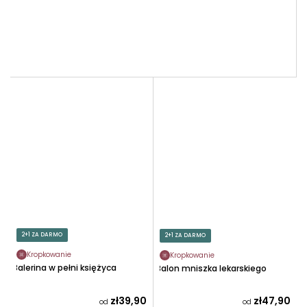
2+1 ZA DARMO
2+1 ZA DARMO
Kropkowanie
Kropkowanie
Balerina w pełni księżyca
Balon mniszka lekarskiego
zł39,90
zł47,90
od
od