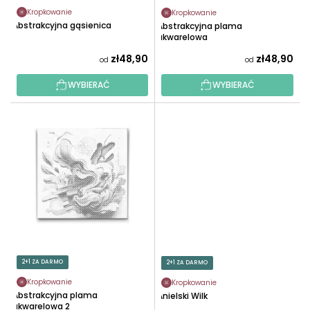
K
U
Kropkowanie
Kropkowanie
T
Abstrakcyjna gąsienica
Abstrakcyjna plama
K
Ó
akwarelowa
T
W
zł48,90
zł48,90
od
od
Ó
W
WYBIERAĆ
WYBIERAĆ
2+1 ZA DARMO
2+1 ZA DARMO
Kropkowanie
Kropkowanie
Abstrakcyjna plama
Anielski Wilk
akwarelowa 2