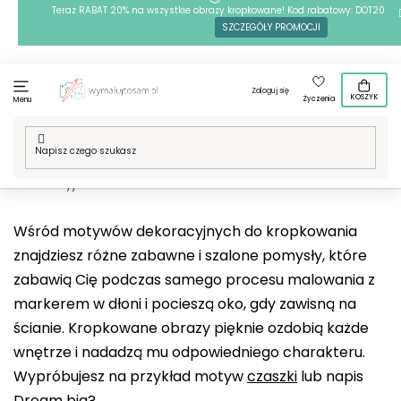
Przejść
Teraz RABAT 20% na wszystkie obrazy kropkowane! Kod rabatowy: DOT20
SZCZEGÓŁY PROMOCJI
do
treści
Zaloguj się
KOSZYK
Życzenia
Menu
Home
/
Techniki
/
Kropkowanie
/
Nasze motywy
/
Sztuka
/
Dekoracyjne
Wśród motywów dekoracyjnych do kropkowania
znajdziesz różne zabawne i szalone pomysły, które
zabawią Cię podczas samego procesu malowania z
markerem w dłoni i pocieszą oko, gdy zawisną na
ścianie. Kropkowane obrazy pięknie ozdobią każde
wnętrze i nadadzą mu odpowiedniego charakteru.
Wypróbujesz na przykład motyw
czaszki
lub napis
Dream big
?