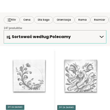
Filtr
Cena
Dla kogo
Orientacja
Rama
Rozmiar
247 produktów
S
Sortować według:
Polecamy
O
R
T
L
O
I
W
S
A
T
N
A
I
P
E
R
P
O
R
D
O
U
2+1 ZA DARMO
2+1 ZA DARMO
D