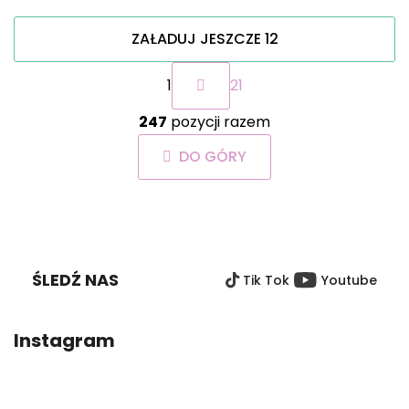
ZAŁADUJ JESZCZE 12
P
1
21
a
g
K
i
247
pozycji razem
o
n
n
a
DO GÓRY
t
c
r
j
o
a
S
l
T
k
O
i
ŚLEDŹ NAS
Tik Tok
Youtube
P
l
i
K
s
A
Instagram
t
y