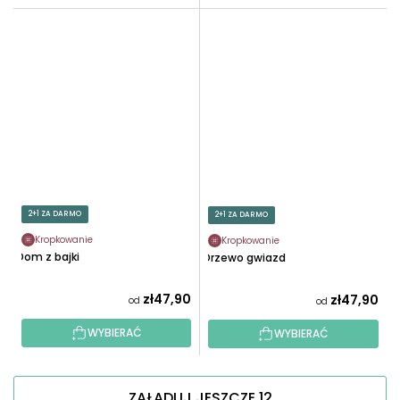
2+1 ZA DARMO
2+1 ZA DARMO
Kropkowanie
Kropkowanie
Dom z bajki
Drzewo gwiazd
zł47,90
zł47,90
od
od
WYBIERAĆ
WYBIERAĆ
ZAŁADUJ JESZCZE 12