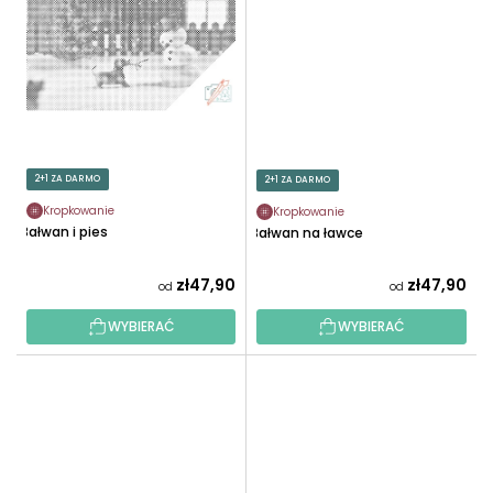
2+1 ZA DARMO
2+1 ZA DARMO
Kropkowanie
Kropkowanie
Bałwan i pies
Bałwan na ławce
zł47,90
zł47,90
od
od
WYBIERAĆ
WYBIERAĆ