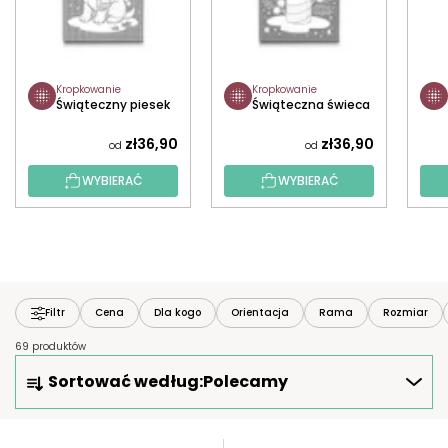
Kropkowanie
Kropkowanie
Świąteczny piesek
Świąteczna świeca
zł36,90
zł36,90
od
od
WYBIERAĆ
WYBIERAĆ
Filtr
Cena
Dla kogo
Orientacja
Rama
Rozmiar
69 produktów
S
Sortować według:
Polecamy
O
R
T