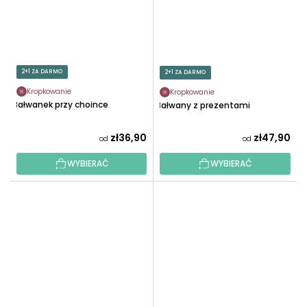
2+1 ZA DARMO
2+1 ZA DARMO
Kropkowanie
Kropkowanie
Bałwanek przy choince
Bałwany z prezentami
zł36,90
zł47,90
od
od
WYBIERAĆ
WYBIERAĆ