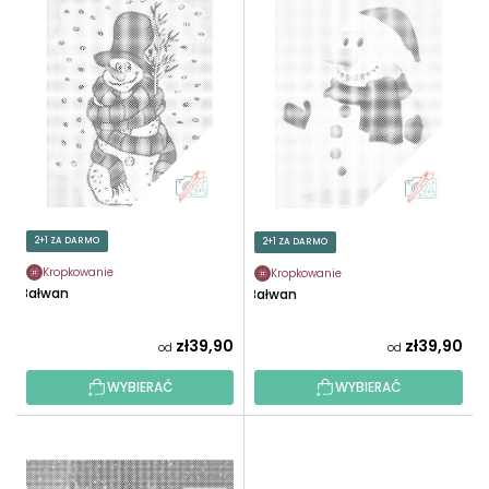
L
O
I
W
S
A
T
N
A
I
P
E
R
P
O
R
D
O
U
2+1 ZA DARMO
2+1 ZA DARMO
D
K
U
Kropkowanie
Kropkowanie
T
Bałwan
Bałwan
K
Ó
T
W
zł39,90
zł39,90
od
od
Ó
W
WYBIERAĆ
WYBIERAĆ