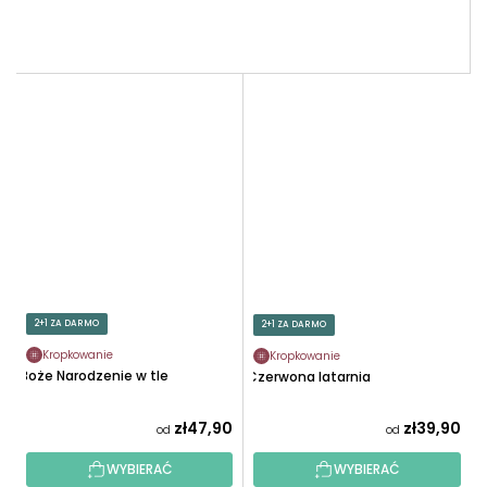
2+1 ZA DARMO
2+1 ZA DARMO
Kropkowanie
Kropkowanie
Boże Narodzenie w tle
Czerwona latarnia
zł47,90
zł39,90
od
od
WYBIERAĆ
WYBIERAĆ