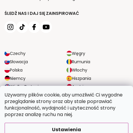
ŚLEDŹ NAS I DAJ SIĘ ZAINSPIROWAĆ
Czechy
Węgry
Słowacja
Rumunia
Polska
Włochy
Niemcy
Hiszpania
Wielka Brytania
Austria
Używamy plików cookie, aby umożliwić Ci wygodne
przeglądanie strony oraz aby stale poprawiać
NIEZAWODNE OPCJE DOSTAWY
funkcjonalność, wydajność i użyteczność strony
poprzez analizę ruchu na niej.
BEZPIECZNE OPCJE PŁATNOŚCI
Ustawienia