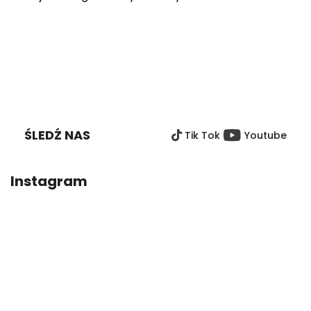
S
T
O
ŚLEDŹ NAS
Tik Tok
Youtube
P
K
A
Instagram